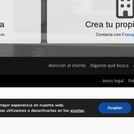
na
Crea tu propi
com
Contacta con
Franq
Atención al cliente
Díganos qué busca
Aviso legal
Po
 mejor experiencia en nuestra web.
Aceptar
es utilizamos o desactivarlas en los
ajustes
.