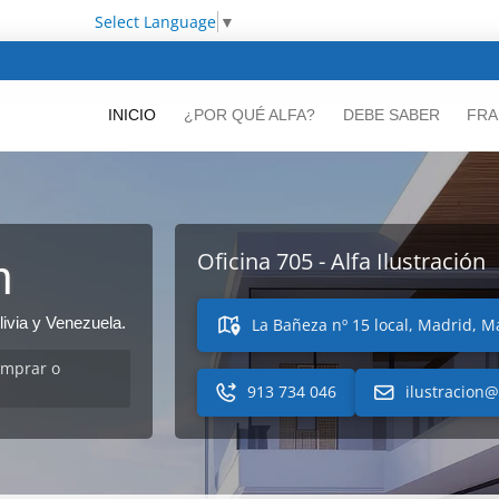
Select Language
▼
INICIO
¿POR QUÉ ALFA?
DEBE SABER
FRA
Oficina 705 - Alfa Ilustración
n
ivia y Venezuela.
La Bañeza nº 15 local, Madrid, M
omprar o
913 734 046
ilustracion@