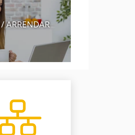
 / ARRENDAR
o software inmobiliario.
rabajando para ti gracias a
5 oficinas y más de 2050