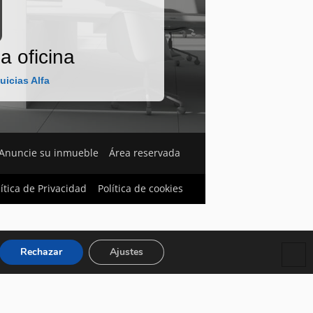
a oficina
uicias Alfa
Anuncie su inmueble
Área reservada
lítica de Privacidad
Política de cookies
Rechazar
Ajustes