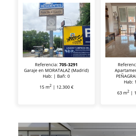
Referencia:
705-3291
Referenc
Garaje en MORATALAZ (Madrid)
Apartame
Hab: | Bañ: 0
PEÑAGRAN
Hab: 
2
15 m
| 12.300 €
2
63 m
| 1