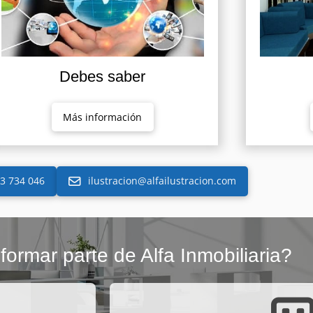
Debes saber
Más información
3 734 046
ilustracion@alfailustracion.com
formar parte de Alfa Inmobiliaria?