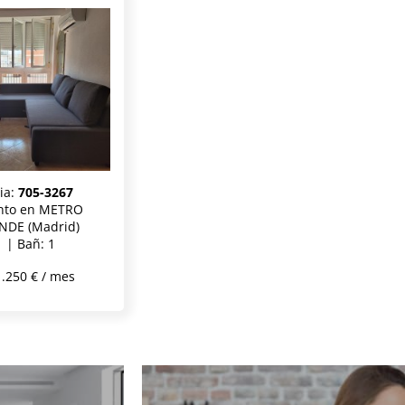
ia:
705-3267
nto en METRO
DE (Madrid)
1 | Bañ: 1
.250 € / mes