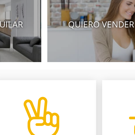
UILAR
QUIERO VENDER
compruébalo.
nuestr
a nuestros procedimientos,
asesores t
Te ahorramos tiempo y dinero gracias
Más de 22