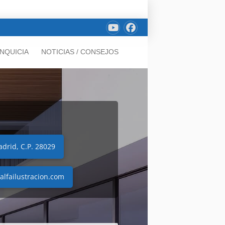
NQUICIA
NOTICIAS / CONSEJOS
adrid, C.P. 28029
alfailustracion.com