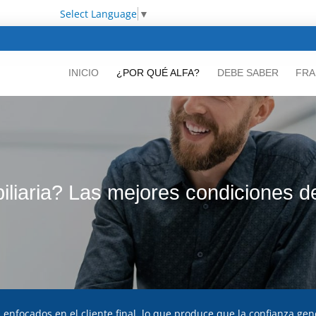
Select Language
▼
INICIO
¿POR QUÉ ALFA?
DEBE SABER
FRA
iliaria? Las mejores condiciones de
 enfocados en el cliente final, lo que produce que la confianza gene