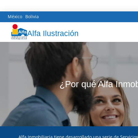
México
Bolivia
Alfa Ilustración
¿Por qué Alfa Inmob
Alfa Inmobiliaria tiene desarrollado una serie de Servicios