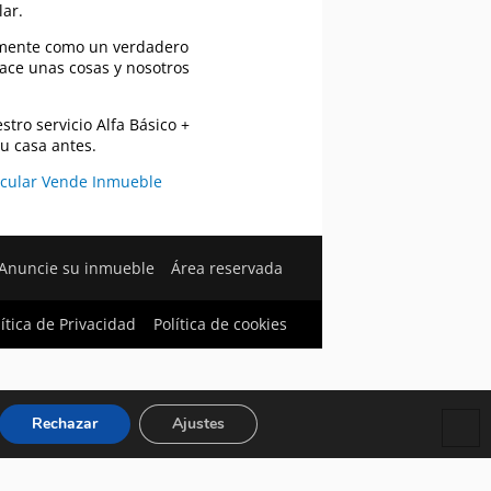
lar.
amente como un verdadero
ace unas cosas y nosotros
tro servicio Alfa Básico +
u casa antes.
icular Vende Inmueble
Anuncie su inmueble
Área reservada
lítica de Privacidad
Política de cookies
Rechazar
Ajustes