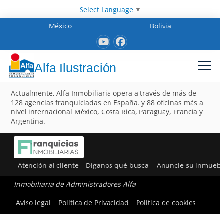
Select Language
▼
México
Bolivia
Alfa Ilustración
Actualmente, Alfa Inmobiliaria opera a través de más de
128 agencias franquiciadas en España, y 88 oficinas más a
nivel internacional México, Costa Rica, Paraguay, Francia y
Argentina.
Atención al cliente
Díganos qué busca
Anuncie su inmueb
Inmobiliaria de Administradores Alfa
Aviso legal
Política de Privacidad
Política de cookies