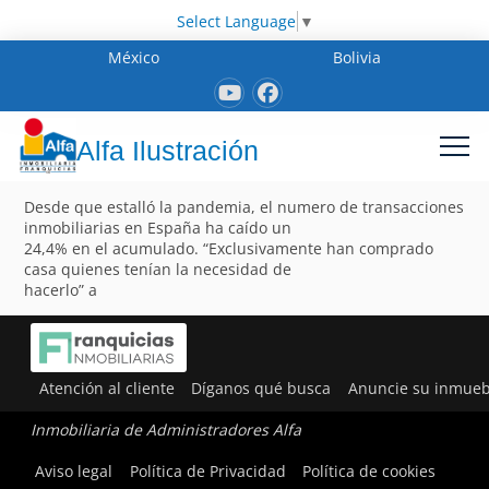
Select Language
▼
México
Bolivia
Alfa Ilustración
Desde que estalló la pandemia, el numero de transacciones
inmobiliarias en España ha caído un
24,4% en el acumulado. “Exclusivamente han comprado
casa quienes tenían la necesidad de
hacerlo” a
Atención al cliente
Díganos qué busca
Anuncie su inmueb
Inmobiliaria de Administradores Alfa
Aviso legal
Política de Privacidad
Política de cookies