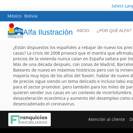
Select La
México
Bolivia
Alfa Ilustración
INICIO
¿POR QUÉ ALFA?
¿Están dispuestos los españoles a rebajar de nuevo los prec
casas? La crisis de 2008 provocó que el mantra que afirmab
precios de la vivienda nunca caían en España saltara por los
Más de una década después, con zonas de Madrid, Barcelo
Baleares de nuevo en máximos históricos pero con la inme
mayoría muy lejos de los años del ‘boom’, hablar de nuevo 
de precios sigue siendo un tema delicado e incluso tabú e
para el sector promotor, pero también para los miles de par
quieren vender sus casas en un contexto de incertidumbre,
desaceleración económica y aumento del desempleo como e
desencadenado el coronavirus.
Atención al cliente
D