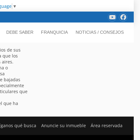
nguage
▼
DEBE SABER
FRANQUICIA
NOTICIAS / CONSEJOS
ios de sus
a que los
 aires.
na o
nsa
de bajadas
specialmente
ticulares que
l que ha
íganos qué busca
Anuncie su inmueble
Área reservada