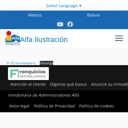
Select Language
▼
México
Bolivia
Alfa Ilustración
31.10.18 inmodiario_
Descarga
Atención al cliente
Díganos qué busca
Anuncie su inmueb
Inmobiliaria de Administradores Alfa
Aviso legal
Política de Privacidad
Política de cookies