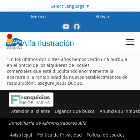
Select Language
▼
México
Bolivia
Alfa Ilustración
“En los últimos dos o tres años hemos vivido una burbuja
en el precio de los alquileres de locales
comerciales que está di􀂦cultando enormemente la
apertura o la rentabilidad de nuevos establecimientos de
restauración”, asegura Jesús Duque.
Atención al cliente
Díganos qué busca
Anuncie su inmueb
Inmobiliaria de Administradores Alfa
Aviso legal
Política de Privacidad
Política de cookies