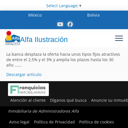
Select Language
▼
México
Bolivia
Alfa Ilustración
La banca desplaza la oferta hacia unos tipos fijos atractivos
de entre el 2,5% y el 3% y amplía los plazos hasta los 30
año …….
Descargar artículo
Atención al cliente
Díganos qué busca
Anuncie su inmueb
Inmobiliaria de Administradores Alfa
Aviso legal
Política de Privacidad
Política de cookies