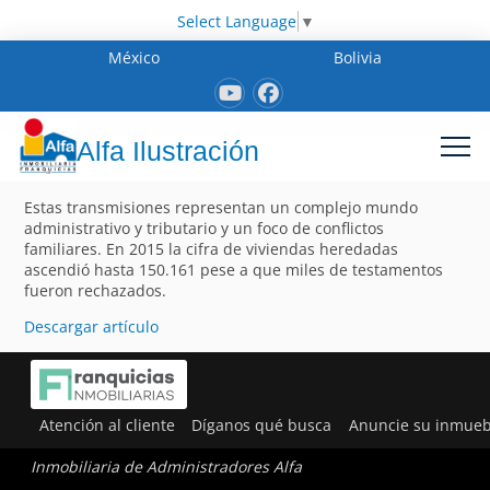
Select Language
▼
México
Bolivia
Alfa Ilustración
Estas transmisiones representan un complejo mundo
administrativo y tributario y un foco de conflictos
familiares. En 2015 la cifra de viviendas heredadas
ascendió hasta 150.161 pese a que miles de testamentos
fueron rechazados.
Descargar artículo
Atención al cliente
Díganos qué busca
Anuncie su inmueb
Inmobiliaria de Administradores Alfa