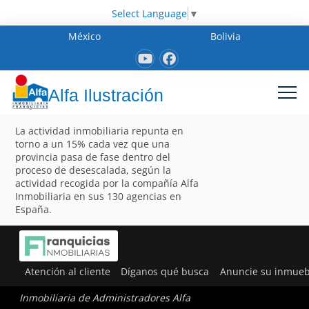
Select Language
▼
México
Bolivia
Alfa Ilustración
La actividad inmobiliaria repunta en
torno a un 15% cada vez que una
provincia pasa de fase dentro del
proceso de desescalada, según la
actividad recogida por la compañía Alfa
Inmobiliaria en sus 130 agencias en
España.
Atención al cliente
Díganos qué busca
Anuncie su inmueb
Inmobiliaria de Administradores Alfa