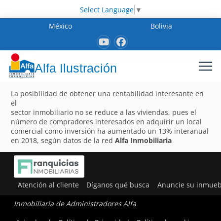
Select Language
▼
México
Bolivia
Alfa Ilustración
La posibilidad de obtener una rentabilidad interesante en
el
sector inmobiliario no se reduce a las viviendas, pues el
número de compradores interesados en adquirir un local
comercial como inversión ha aumentado un 13% interanual
en 2018, según datos de la red
Alfa Inmobiliaria
Atención al cliente
Díganos qué busca
Anuncie su inmueb
Inmobiliaria de Administradores Alfa