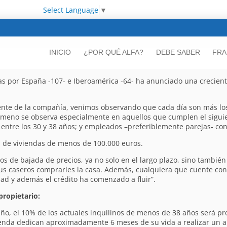
Select Language
▼
INICIO
¿POR QUÉ ALFA?
DEBE SABER
FRA
das por España -107- e Iberoamérica -64- ha anunciado una crecien
dente de la compañía, venimos observando que cada día son más l
ómeno se observa especialmente en aquellos que cumplen el siguie
entre los 30 y 38 años; y empleados –preferiblemente parejas- con 
a de viviendas de menos de 100.000 euros.
ños de bajada de precios, ya no solo en el largo plazo, sino tambié
sus caseros comprarles la casa. Además, cualquiera que cuente c
ad y además el crédito ha comenzado a fluir”.
propietario:
año, el 10% de los actuales inquilinos de menos de 38 años será pr
enda dedican aproximadamente 6 meses de su vida a realizar un an