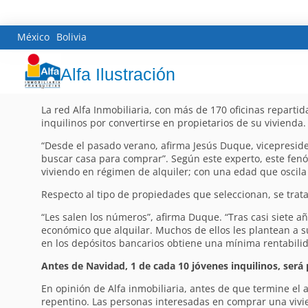
México
Bolivia
Alfa Ilustración
La red Alfa Inmobiliaria, con más de 170 oficinas reparti
inquilinos por convertirse en propietarios de su vivienda.
“Desde el pasado verano, afirma Jesús Duque, vicepresi
buscar casa para comprar”. Según este experto, este fen
viviendo en régimen de alquiler; con una edad que oscila 
Respecto al tipo de propiedades que seleccionan, se trat
“Les salen los números”, afirma Duque. “Tras casi siete a
económico que alquilar. Muchos de ellos les plantean a 
en los depósitos bancarios obtiene una mínima rentabilid
Antes de Navidad, 1 de cada 10 jóvenes inquilinos, será 
En opinión de Alfa inmobiliaria, antes de que termine el 
repentino. Las personas interesadas en comprar una vivi