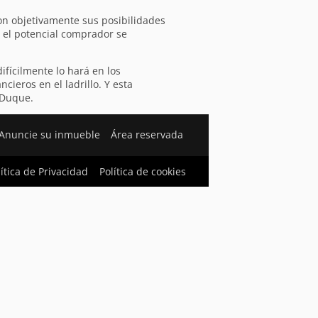
on objetivamente sus posibilidades
o el potencial comprador se
ifícilmente lo hará en los
ieros en el ladrillo. Y esta
 Duque.
Anuncie su inmueble
Área reservada
lítica de Privacidad
Política de cookies