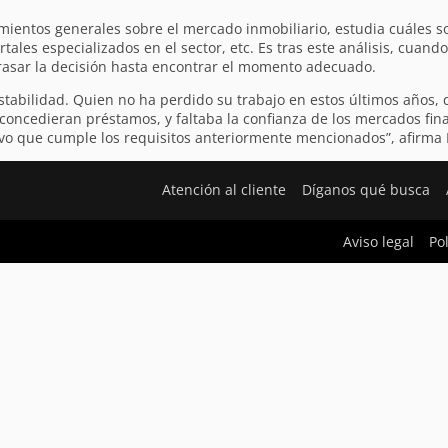
mientos generales sobre el mercado inmobiliario, estudia cuáles s
tales especializados en el sector, etc. Es tras este análisis, cuand
rasar la decisión hasta encontrar el momento adecuado.
tabilidad. Quien no ha perdido su trabajo en estos últimos años, d
oncedieran préstamos, y faltaba la confianza de los mercados financ
tivo que cumple los requisitos anteriormente mencionados”, afirma
Atención al cliente
Díganos qué busca
Aviso legal
Po