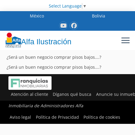
Select Language
▼
México
Bolivia
Alfa Ilustración
¿Será un buen negocio comprar pisos bajos….?
¿Será un buen negocio comprar pisos bajos….?
Atención al cliente
Díganos qué busca
Anuncie su inmueb
Inmobiliaria de Administradores Alfa
Aviso legal
Política de Privacidad
Política de cookies