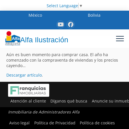
Select Language
▼
México
Bolivia
Alfa Ilustración
Aún es buen momento para comprar casa. El año ha
comenzado con la compraventa de viviendas y los precios
cayendo…
Descargar artículo
.
Atención al cliente
Díganos qué busca
Anuncie su inmueb
Inmobiliaria de Administradores Alfa
Aviso legal
Política de Privacidad
Política de cookies